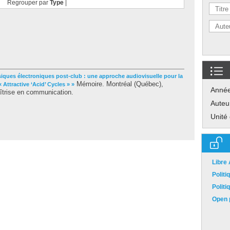
Regrouper par
Type
|
siques électroniques post-club : une approche audiovisuelle pour la
Mémoire. Montréal (Québec),
 Attractive ‘Acid’ Cycles » »
Anné
îtrise en communication.
Auteu
Unité
Libre
Polit
Polit
Open p