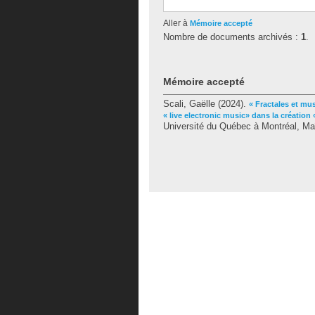
Aller à
Mémoire accepté
Nombre de documents archivés :
1
.
Mémoire accepté
Scali, Gaëlle
(2024).
« Fractales et mu
« live electronic music» dans la création «
Université du Québec à Montréal, Ma