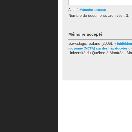
Aller à
Mémoire accepté
Nombre de documents archivés :
1
.
Mémoire accepté
Sawadogo, Sabine
(2006).
« Inhibitio
moyenne (MCFA) sur des hépatocytes d'
Université du Québec à Montréal, Maît