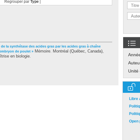
Regrouper par
Type
|
n de la synthétase des acides gras par les acides gras à chaîne
Mémoire. Montréal (Québec, Canada),
embryon de poulet »
Anné
rise en biologie.
Auteu
Unité
Libre
Polit
Polit
Open p