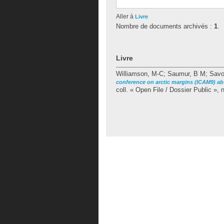
Aller à
Livre
Nombre de documents archivés :
1
.
Livre
Williamson, M-C
;
Saumur, B M
;
Savo
conference on arctic margins (ICAM9) ab
coll. « Open File / Dossier Public », 