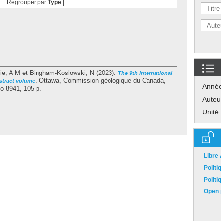
Regrouper par
Type
|
ie, A M
et
Bingham-Koslowski, N
(2023).
The 9th international
.
Ottawa, Commission géologique du Canada,
stract volume
Anné
no 8941, 105 p.
Auteu
Unité
Libre
Polit
Polit
Open p