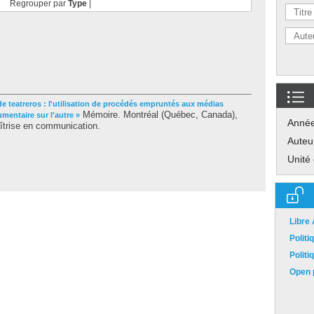
Regrouper par
Type
|
 de teatreros : l'utilisation de procédés empruntés aux médias
Mémoire. Montréal (Québec, Canada),
umentaire sur l'autre »
Anné
îtrise en communication.
Auteu
Unité
Libre
Polit
Polit
Open p