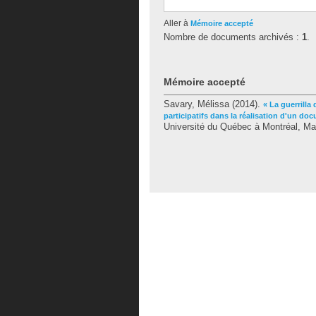
Aller à
Mémoire accepté
Nombre de documents archivés :
1
.
Mémoire accepté
Savary, Mélissa
(2014).
« La guerrilla
participatifs dans la réalisation d'un doc
Université du Québec à Montréal, Ma