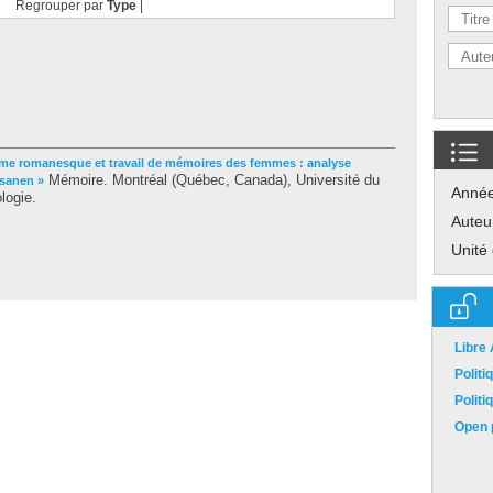
Regrouper par
Type
|
me romanesque et travail de mémoires des femmes : analyse
Mémoire. Montréal (Québec, Canada), Université du
ksanen »
Anné
logie.
Auteu
Unité
Libre
Polit
Polit
Open p