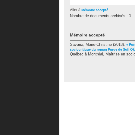
Aller à
Mémoire accepté
Nombre de documents archivés :
1
.
Mémoire accepté
Savaria, Marie-Christine
(2018).
« For
sociocritique du roman Purge de Sofi O
Québec à Montréal, Maîtrise en socio