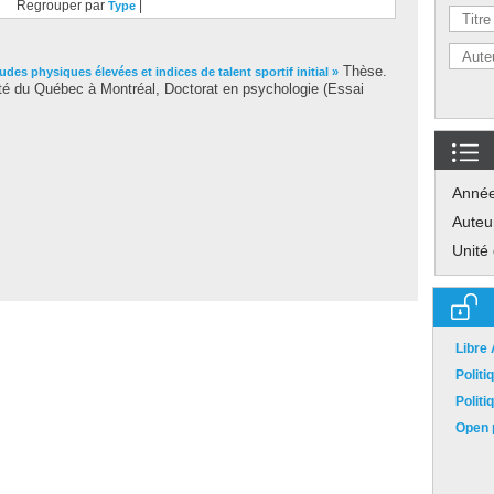
Regrouper par
|
Type
Thèse.
udes physiques élevées et indices de talent sportif initial »
té du Québec à Montréal, Doctorat en psychologie (Essai
Anné
Auteu
Unité
Libre
Polit
Polit
Open p