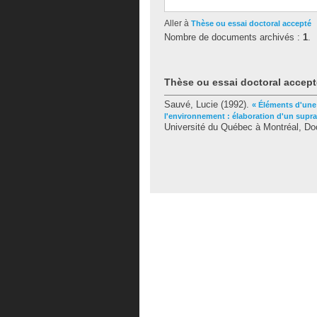
Aller à
Thèse ou essai doctoral accepté
Nombre de documents archivés :
1
.
Thèse ou essai doctoral accept
Sauvé, Lucie
(1992).
« Éléments d'une
l'environnement : élaboration d'un sup
Université du Québec à Montréal, Doc