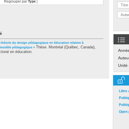
Regrouper par
Type
|
é
 théorie du design pédagogique en éducation relative à
Thèse. Montréal (Québec, Canada),
ramodèle pédagogique »
Anné
torat en éducation.
Auteu
Unité
Libre
Polit
Polit
Open p