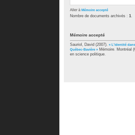
Aller à
Mémoire accepté
Nombre de documents archivés :
1
.
Mémoire accepté
Sauriol, David
(2007).
« L'identité dans
Mémoire. Montréal (
Québec-Bavière »
en science politique.