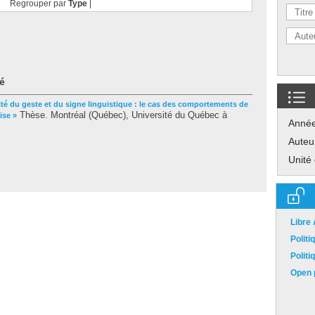
Regrouper par
Type
|
é
té du geste et du signe linguistique : le cas des comportements de
Thèse. Montréal (Québec), Université du Québec à
ise »
Anné
Auteu
Unité
Libre
Polit
Polit
Open p