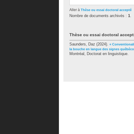
Aller à
Thèse ou essai doctoral accepté
Nombre de documents archivés :
1
.
Thèse ou essai doctoral accept
Saunders, Daz
(2024).
« Conventionali
la bouche en langue des signes québéco
Montréal, Doctorat en linguistique.