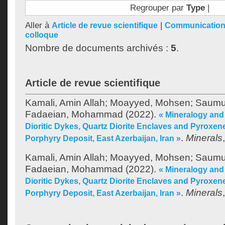
Regrouper par
Type
|
Aller à
|
Article de revue scientifique
Communication,
colloque
Nombre de documents archivés :
5
.
Article de revue scientifique
Kamali, Amin Allah
;
Moayyed, Mohsen
;
Saumur
Fadaeian, Mohammad
(2022).
« Mineralogy and
Dioritic Dykes, Quartz Diorite Enclaves and Pyroxe
.
Minerals
Porphyry Deposit, East Azerbaijan, Iran »
Kamali, Amin Allah
;
Moayyed, Mohsen
;
Saumur
Fadaeian, Mohammad
(2022).
« Mineralogy and
Dioritic Dykes, Quartz Diorite Enclaves and Pyroxe
.
Minerals
Porphyry Deposit, East Azerbaijan, Iran »