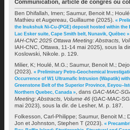
Communication, article de congrès ou co
Ben Dhifallah, Imen
;
Saumur, Benoit M.
;
Houlé
Mathieu
et
Augereau, Guillaume
(2025).
« Prel
the Inukshuk Ni-Cu-(PGE) deposit hosted within the 
Lac Esker suite, Cape Smith belt, Nunavik, Québec »
IAH-CNC 2025 Ottawa Meeting: Abstracts, Vo
IAH-CNC, Ottawa, 11-14 mai 2025), sous la di
Koslowski, Nikole
. p. 129.
Milier, K
;
Houlé, M.G.
;
Saumur, Benoit M.
;
Dejo
(2023).
« Preliminary Petro-Geochemical Investigat
Occurrence of W1 Ultramafic Intrusion (Wapatik) wit
Greenstone Belt of the Superior Province, Eeyou–Is
, dans
GAC-MAC-SGA
Northern Quebec, Canada »
Meeting: Abstracts, Volume 46
(GAC-MAC-SGA,
mai 2023), sous la dir. de
Lesher, M
. p. 187.
Folkesson, Carl-Philippe
;
Saumur, Benoit M.
;
D
Jon
et
Johnston, Stephen T
(2023).
« Precambri