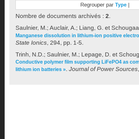
Regrouper par
|
Type
Nombre de documents archivés :
2
.
Saulnier, M.
;
Auclair, A.
;
Liang, G.
et
Schougaar
Manganese dissolution in lithium-ion positive electr
State Ionics
, 294, pp. 1-5.
Trinh, N.D.
;
Saulnier, M.
;
Lepage, D.
et
Schoug
Conductive polymer film supporting LiFePO4 as com
.
Journal of Power Sources
lithium ion batteries »