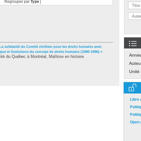
Regrouper par
Type
|
La solidarité du Comité chrétien pour les droits humains avec
tique et évolutions du concept de droits humains (1980-1996) »
Anné
té du Québec à Montréal, Maîtrise en histoire.
Auteu
Unité
Libre
Polit
Polit
Open p