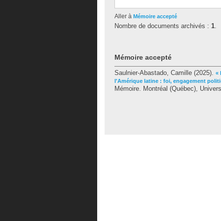
Aller à
Mémoire accepté
Nombre de documents archivés :
1
.
Mémoire accepté
Saulnier-Abastado, Camille
(2025).
« 
l'Amérique latine : foi, engagement poli
Mémoire. Montréal (Québec), Universi