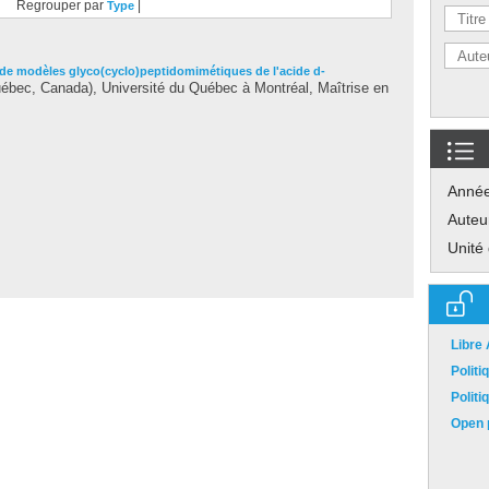
Regrouper par
|
Type
de modèles glyco(cyclo)peptidomimétiques de l'acide d-
bec, Canada), Université du Québec à Montréal, Maîtrise en
Anné
Auteu
Unité
Libre
Polit
Polit
Open p