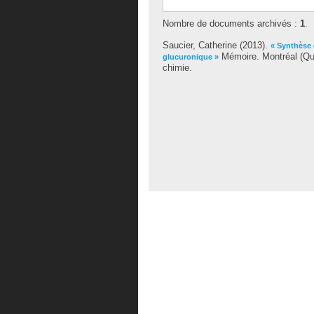
Nombre de documents archivés :
1
.
Saucier, Catherine
(2013).
« Synthèse 
Mémoire. Montréal (Qué
glucuronique »
chimie.