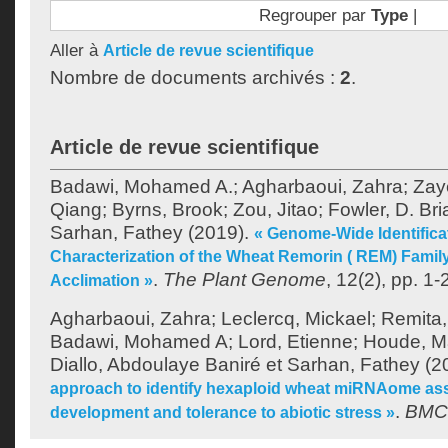
Regrouper par
Type
|
Aller à
Article de revue scientifique
Nombre de documents archivés :
2
.
Article de revue scientifique
Badawi, Mohamed A.
;
Agharbaoui, Zahra
;
Zay
Qiang
;
Byrns, Brook
;
Zou, Jitao
;
Fowler, D. Bri
Sarhan, Fathey
(2019).
« Genome-Wide Identifica
Characterization of the Wheat Remorin ( REM) Famil
.
The Plant Genome
, 12(2), pp. 1-
Acclimation »
Agharbaoui, Zahra
;
Leclercq, Mickael
;
Remita
Badawi, Mohamed A
;
Lord, Etienne
;
Houde, M
Diallo, Abdoulaye Baniré
et
Sarhan, Fathey
(2
approach to identify hexaploid wheat miRNAome ass
.
BMC
development and tolerance to abiotic stress »