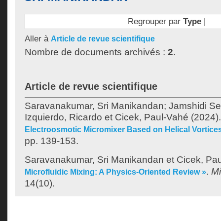
Regrouper par
Type
|
Aller à
Article de revue scientifique
Nombre de documents archivés :
2
.
Article de revue scientifique
Saravanakumar, Sri Manikandan
;
Jamshidi Se
Izquierdo, Ricardo
et
Cicek, Paul-Vahé
(2024)
Electroosmotic Micromixer Based on Helical Vortice
pp. 139-153.
Saravanakumar, Sri Manikandan
et
Cicek, Pa
.
M
Microfluidic Mixing: A Physics-Oriented Review »
14(10).