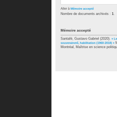
Aller à
Mémoire accepté
Nombre de documents archivés :
1
.
Mémoire accepté
Santafé, Gustavo Gabriel
(2020).
« Le
M
souveraineté, habilitation (1960-2018) »
Montréal, Maîtrise en science politiq