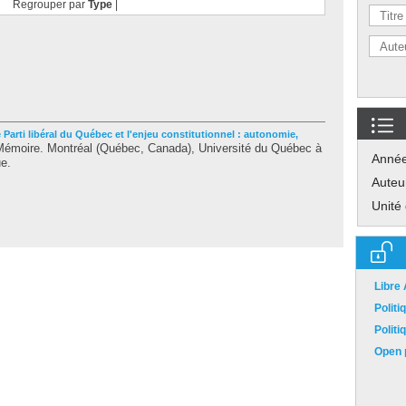
Regrouper par
Type
|
 Parti libéral du Québec et l'enjeu constitutionnel : autonomie,
émoire. Montréal (Québec, Canada), Université du Québec à
Anné
ue.
Auteu
Unité
Libre
Polit
Polit
Open p