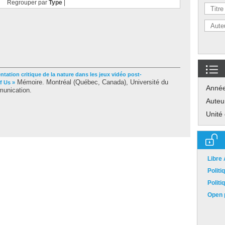
Regrouper par
Type
|
ntation critique de la nature dans les jeux vidéo post-
Mémoire. Montréal (Québec, Canada), Université du
f Us »
Anné
munication.
Auteu
Unité
Libre
Polit
Polit
Open p