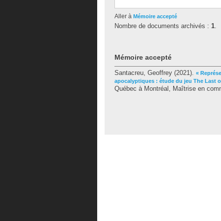
Aller à
Mémoire accepté
Nombre de documents archivés :
1
.
Mémoire accepté
Santacreu, Geoffrey
(2021).
« Représe
apocalyptiques : étude du jeu The Last o
Québec à Montréal, Maîtrise en com