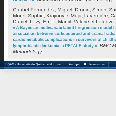
Caubet Fernández, Miguel
;
Drouin, Simon
;
Sa
Morel, Sophia
;
Krajinovic, Maja
;
Laverdière, Ca
Daniel
;
Levy, Emile
;
Marcil, Valérie
et
Lefebvre
« A Bayesian multivariate latent t-regression model f
association between corticosteroid and cranial radi
cardiometaboliccomplications in survivors of child
.
BMC Me
lymphoblastic leukemia: a PETALE study »
Methodology
.
UQAM - Université du Québec à Montréal
Archipel
Nous écrire