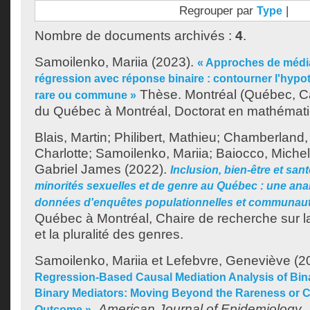
Regrouper par
|
Type
Nombre de documents archivés :
4
.
Samoilenko, Mariia
(2023).
« Approches de média
régression avec réponse binaire : contourner l'hypo
Thèse. Montréal (Québec, Ca
rare ou commune »
du Québec à Montréal, Doctorat en mathémat
Blais, Martin
;
Philibert, Mathieu
;
Chamberland,
Charlotte
;
Samoilenko, Mariia
;
Baiocco, Miche
Gabriel James
(2022).
Inclusion, bien-être et sa
minorités sexuelles et de genre au Québec : une an
données d'enquêtes populationnelles et communaut
Québec à Montréal, Chaire de recherche sur la
et la pluralité des genres.
Samoilenko, Mariia
et
Lefebvre, Geneviève
(2
Regression-Based Causal Mediation Analysis of Bi
Binary Mediators: Moving Beyond the Rareness or
.
American Journal of Epidemiology
.
Outcome »