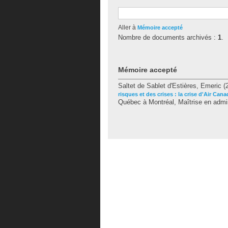
Aller à
Mémoire accepté
Nombre de documents archivés :
1
.
Mémoire accepté
Saltet de Sablet d'Estières, Emeric
(
risques et des crises : la crise d'Air Cana
Québec à Montréal, Maîtrise en admini