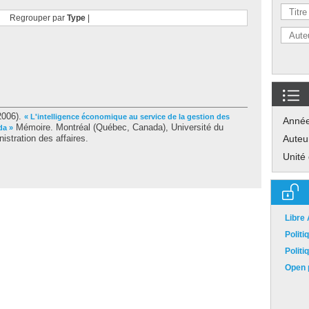
Regrouper par
Type
|
2006).
« L'intelligence économique au service de la gestion des
Anné
Mémoire. Montréal (Québec, Canada), Université du
da »
stration des affaires.
Auteu
Unité
Libre
Polit
Polit
Open p