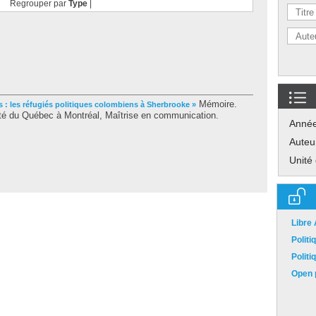
Regrouper par
Type
|
Mémoire.
 : les réfugiés politiques colombiens à Sherbrooke »
té du Québec à Montréal, Maîtrise en communication.
Anné
Auteu
Unité
Libre
Polit
Polit
Open p