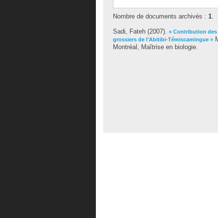
Nombre de documents archivés :
1
.
Sadi, Fateh
(2007).
« Contribution des 
M
grossiers de l'Abitibi-Témiscamingue »
Montréal, Maîtrise en biologie.