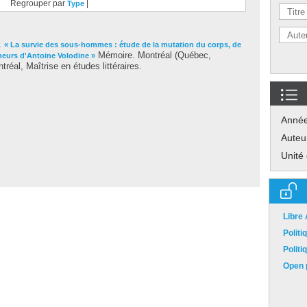
Regrouper par
|
Type
.
« La survie des sous-hommes : étude de la mutation du corps, de
Mémoire. Montréal (Québec,
neurs d'Antoine Volodine »
éal, Maîtrise en études littéraires.
Anné
Auteu
Unité
Libre
Polit
Polit
Open p