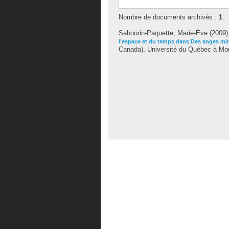
Nombre de documents archivés :
1
.
Sabourin-Paquette, Marie-Ève
(2009)
l'espace et du temps dans Des anges mi
Canada), Université du Québec à Montr