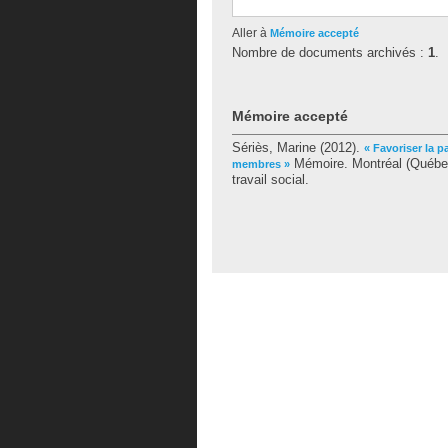
Aller à
Mémoire accepté
Nombre de documents archivés :
1
.
Mémoire accepté
Sériès, Marine
(2012).
« Favoriser la 
Mémoire. Montréal (Québec
membres »
travail social.