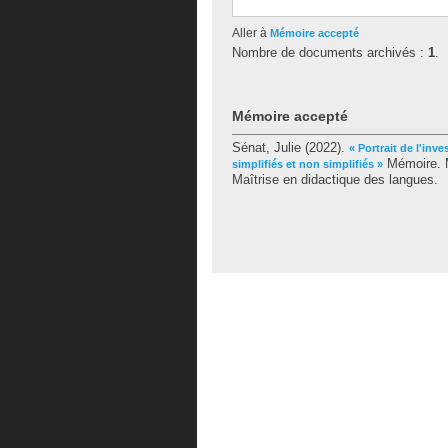
Aller à
Mémoire accepté
Nombre de documents archivés :
1
.
Mémoire accepté
Sénat, Julie
(2022).
« Portrait de l'inv
Mémoire. M
simplifiés et non simplifiés »
Maîtrise en didactique des langues.