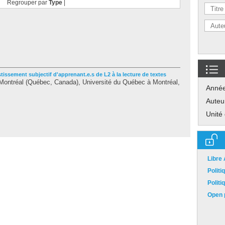
Regrouper par
Type
|
estissement subjectif d'apprenant.e.s de L2 à la lecture de textes
ontréal (Québec, Canada), Université du Québec à Montréal,
Anné
Auteu
Unité
Libre
Polit
Polit
Open p