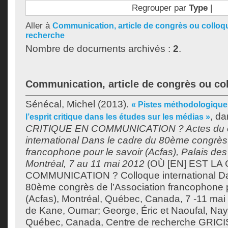
Regrouper par
Type
|
Aller à
Communication, article de congrès ou colloq
recherche
Nombre de documents archivés :
2
.
Communication, article de congrès ou co
Sénécal, Michel
(2013).
« Pistes méthodologiques
, d
l’esprit critique dans les études sur les médias »
CRITIQUE EN COMMUNICATION ? Actes du c
international Dans le cadre du 80ème congrès 
francophone pour le savoir (Acfas), Palais de
Montréal, 7 au 11 mai 2012
(OÙ [EN] EST LA
COMMUNICATION ? Colloque international Da
80ème congrès de l’Association francophone p
(Acfas), Montréal, Québec, Canada, 7 -11 mai 2
de
Kane, Oumar
;
George, Éric
et
Naoufal, Nay
Québec, Canada, Centre de recherche GRICIS