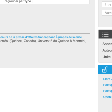
Regrouper par
Type
|
scours de la presse d'affaires francophone à propos de la crise
tréal (Québec, Canada), Université du Québec à Montréal,
Anné
Auteu
Unité
Libre
Polit
Polit
Open p