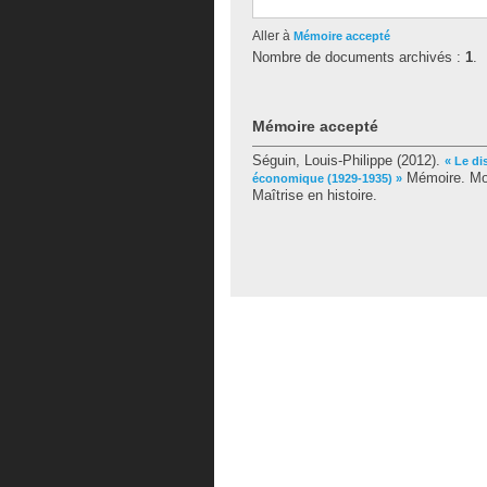
Aller à
Mémoire accepté
Nombre de documents archivés :
1
.
Mémoire accepté
Séguin, Louis-Philippe
(2012).
« Le di
Mémoire. Mon
économique (1929-1935) »
Maîtrise en histoire.