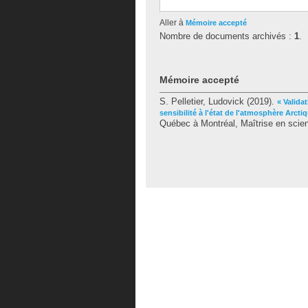
Aller à
Mémoire accepté
Nombre de documents archivés :
1
.
Mémoire accepté
S. Pelletier, Ludovick
(2019).
« Valida
sensibilité à l'état de l'atmosphère Arcti
Québec à Montréal, Maîtrise en scie