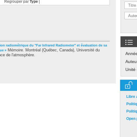
Regrouper par
Type
|
tion radiométrique du "Far Infrared Radiometer" et évaluation de sa
Mémoire. Montréal (Québec, Canada), Université du
que »
Anné
nce de l'atmosphère.
Auteu
Unité
Libre
Polit
Polit
Open p