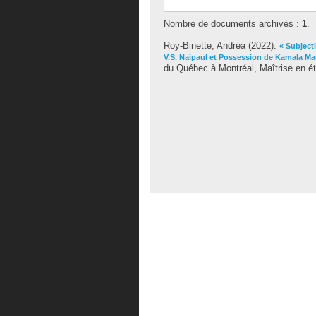
Nombre de documents archivés :
1
.
Roy-Binette, Andréa
(2022).
« Subject
V.S. Naipaul et Possession de Kamala M
du Québec à Montréal, Maîtrise en étu