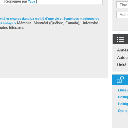
Regrouper par
|
Type
ivité et errance dans La moitié d'une vie et Semences magiques de
Mémoire. Montréal (Québec, Canada), Université
arkandaya »
des littéraires.
Anné
Auteu
Unité
Libre
Polit
Polit
Open p