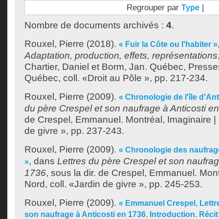
Regrouper par
|
Type
Nombre de documents archivés :
4
.
Rouxel, Pierre
(2018).
« Fuir la Côte ou l'habiter »
Adaptation, production, effets, représentations
Chartier, Daniel
et
Borm, Jan
. Québec, Presses
Québec, coll. «Droit au Pôle », pp. 217-234.
Rouxel, Pierre
(2009).
« Chronologie de l'île d'Ant
du père Crespel et son naufrage à Anticosti e
de
Crespel, Emmanuel
. Montréal, Imaginaire |
de givre », pp. 237-243.
Rouxel, Pierre
(2009).
« Chronologie des naufrages
, dans
Lettres du père Crespel et son naufrag
»
1736
, sous la dir. de
Crespel, Emmanuel
. Mont
Nord, coll. «Jardin de givre », pp. 245-253.
Rouxel, Pierre
(2009).
« Emmanuel Crespel, Lettre
son naufrage à Anticosti en 1736. Introduction. Réci