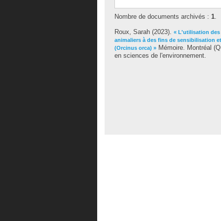
Nombre de documents archivés :
1
.
Roux, Sarah
(2023).
« L'utilisation des
animaliers à des fins de sensibilisation 
Mémoire. Montréal (Qu
(Orcinus orca) »
en sciences de l'environnement.