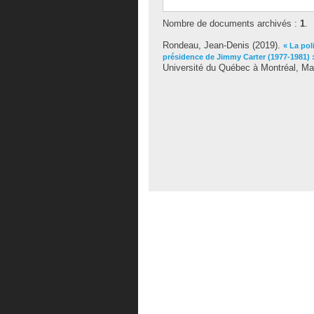
Nombre de documents archivés :
1
.
Rondeau, Jean-Denis
(2019).
« La pol
présidence de Jimmy Carter (1977-1981) :
Université du Québec à Montréal, Maît