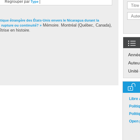
Regrouper par
|
Type
itique étrangère des États-Unis envers le Nicaragua durant la
Mémoire. Montréal (Québec, Canada),
 rupture ou continuité? »
rise en histoire.
Anné
Auteu
Unité
Libre
Polit
Polit
Open p