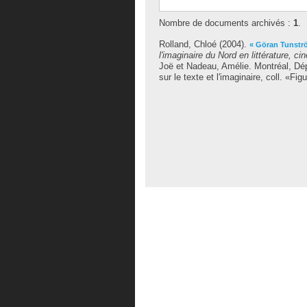
Nombre de documents archivés :
1
.
Rolland, Chloé
(2004).
« Göran Tunströ
l'imaginaire du Nord en littérature, ci
Joë
et
Nadeau, Amélie
. Montréal, Dé
sur le texte et l'imaginaire, coll. «Fig