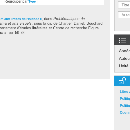
Regrouper par
|
Type
, dans
Problématiques de
m aux limites de l'Islande »
néma et arts visuels
, sous la dir. de
Chartier, Daniel
;
Bouchard,
partement d'études littéraires et Centre de recherche Figura
ura », pp. 59-78.
Anné
Auteu
Unité
Libre
Polit
Polit
Open p