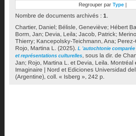
Regrouper par
|
Type
Nombre de documents archivés :
1
.
Chartier, Daniel
;
Bélisle, Geneviève
;
Hébert Ba
Borm, Jan
;
Devia, Leila
;
Jacob, Patrick
;
Merino
Thierry
;
Kancepolsky-Teichmann, Ana
;
Perez-
Rojo, Martina L.
(2025).
L ’autochtonie comparée 
, sous la dir. de
Chart
et représentations culturelles
Jan
;
Rojo, Martina L.
et
Devia, Leila
.
Montréal 
Imaginaire | Nord et Ediciones Universidad de
(Argentine), coll. « Isberg », 242 p.