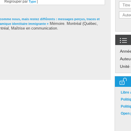
Regrouper par
|
Type
comme nous, mais restez différents : messages perçus, traces et
Mémoire. Montréal (Québec,
namique identitaire immigrante »
tréal, Maîtrise en communication.
Anné
Auteu
Unité
Libre
Polit
Polit
Open p