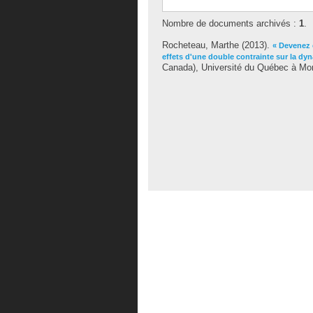
Nombre de documents archivés :
1
.
Rocheteau, Marthe
(2013).
« Devenez 
effets d'une double contrainte sur la dy
Canada), Université du Québec à Mon