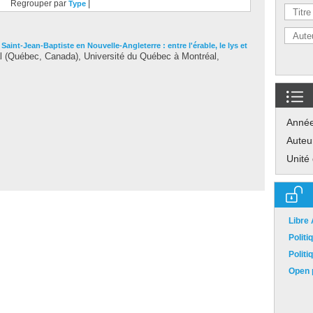
Regrouper par
|
Type
a Saint-Jean-Baptiste en Nouvelle-Angleterre : entre l'érable, le lys et
 (Québec, Canada), Université du Québec à Montréal,
Anné
Auteu
Unité
Libre
Polit
Polit
Open p