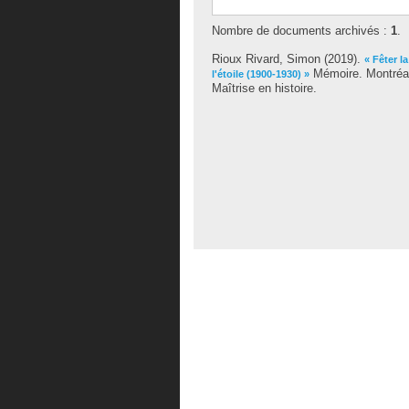
Nombre de documents archivés :
1
.
Rioux Rivard, Simon
(2019).
« Fêter l
Mémoire. Montréal
l'étoile (1900-1930) »
Maîtrise en histoire.