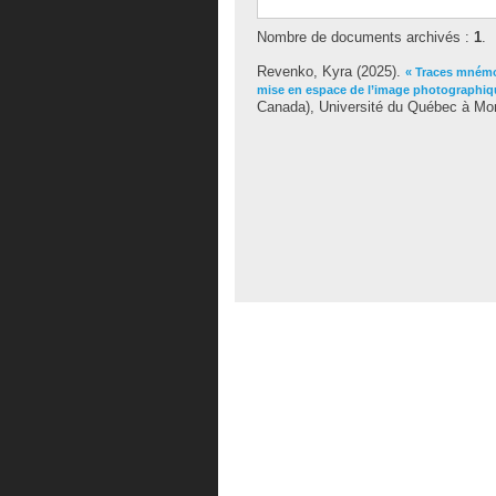
Nombre de documents archivés :
1
.
Revenko, Kyra
(2025).
« Traces mnémon
mise en espace de l’image photographiq
Canada), Université du Québec à Mont