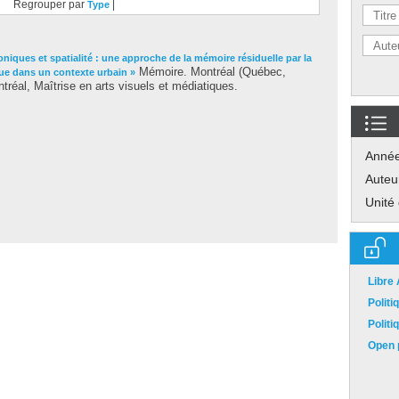
Regrouper par
|
Type
iques et spatialité : une approche de la mémoire résiduelle par la
Mémoire. Montréal (Québec,
ue dans un contexte urbain »
réal, Maîtrise en arts visuels et médiatiques.
Anné
Auteu
Unité
Libre
Polit
Polit
Open p