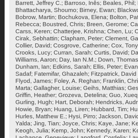
Barrett, Jeffrey C.
;
Barroso, Inês
;
Beales, Phil
;
Bhattacharya, Shoumo
;
Birney, Ewan
;
Blackw
Bobrow, Martin
;
Bochukova, Elena
;
Bolton, Pat
Rebecca
;
Boustred, Chris
;
Breen, Gerome
;
Ca
Carss, Keren
;
Chatterjee, Krishna
;
Chen, Lu
;
C
Cirak, Sebhattin
;
Clapham, Peter
;
Clement, Ga
Collier, David
;
Cosgrove, Catherine
;
Cox, Tony
Crooks, Lucy
;
Curran, Sarah
;
Curtis, David
;
Da
Williams, Aaron
;
Day, Ian N.M.
;
Down, Thoma
Dunham, Ian
;
Edkins, Sarah
;
Ellis, Peter
;
Evan
Sadaf
;
Fatemifar, Ghazaleh
;
Fitzpatrick, David
Flyod, James
;
Foley, A. Reghan
;
Franklin, Chr
Marta
;
Gallagher, Louise
;
Geihs, Matthias
;
Ges
Griffin, Heather
;
Grozeva, Detelina
;
Guo, Xueq
Gurling, Hugh
;
Hart, Deborah
;
Hendricks, Aud
Howie, Bryan
;
Huang, Liren
;
Hubbard, Tim
;
Hu
Hurles, Matthew E.
;
Hysi, Pirro
;
Jackson, Davi
Yalda
;
Jing, Tian
;
Joyce, Chris
;
Kaye, Jane
;
K
Keogh, Julia
;
Kemp, John
;
Kennedy, Karen
;
Ko
Lachance, Genevieve
;
Langford, Cordelia
;
Law