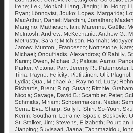
Irene
;
Lek, Monkol
;
Liang, Jieqin
;
Lin, Hong
;
Li
Ryan
;
Lönnqvist, Jouko
;
Lopes, Margarida
;
Lo
MacArthur, Daniel
;
Marchini, Jonathan
;
Maslen
Mangino
;
Mathieson, Iain
;
Marenne, Gaëlle
;
Mc
McIntosh, Andrew
;
McKechanie, Andrew G.
;
M
Metrustry, Sarah
;
Mitchison, Hannah
;
Moayyeri
James
;
Muntoni, Francesco
;
Northstone, Kate
Michael
;
Onoufriadis, Alexandros
;
O'Rahilly, 
Karim
;
Owen, Michael J.
;
Palotie, Aarno
;
Panou
Parker, Victoria
;
Parr, Jeremy R.
;
Paternoster, 
Tiina
;
Payne, Felicity
;
Pietilainen, Olli
;
Plagnol,
Lydia
;
Quai, Michael A.
;
Raymond, Lucy
;
Rehn
Richards, Brent
;
Ring, Susan
;
Ritchie, Graham
Nicola
;
Savage, David B.
;
Scambler, Peter
;
Sch
Schmidts, Miriam
;
Schoenmakers, Nadia
;
Semp
Serra, Eva
;
Sharp, Sally I.
;
Shin, So-Youn
;
Sku
Kerrin
;
Southam, Lorraine
;
Spasic-Boskovic, O
St
;
Stalker, Jim
;
Stevens, Elizabeth
;
Pourcian, 
Jianping
;
Suvisaari, Jaana
;
Tachmazidou, Ion