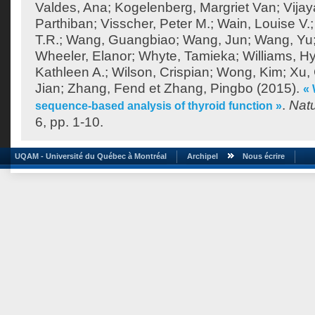
Valdes, Ana
;
Kogelenberg, Margriet Van
;
Vija
Parthiban
;
Visscher, Peter M.
;
Wain, Louise V.
T.R.
;
Wang, Guangbiao
;
Wang, Jun
;
Wang, Yu
Wheeler, Elanor
;
Whyte, Tamieka
;
Williams, H
Kathleen A.
;
Wilson, Crispian
;
Wong, Kim
;
Xu,
Jian
;
Zhang, Fend
et
Zhang, Pingbo
(2015).
«
.
Nat
sequence-based analysis of thyroid function »
6, pp. 1-10.
UQAM - Université du Québec à Montréal
Archipel
Nous écrire