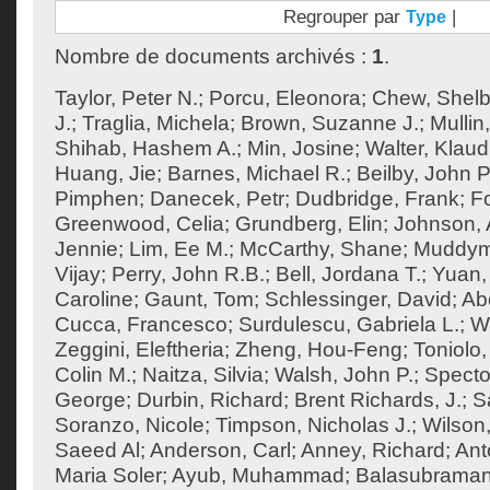
Regrouper par
|
Type
Nombre de documents archivés :
1
.
Taylor, Peter N.
;
Porcu, Eleonora
;
Chew, Shel
J.
;
Traglia, Michela
;
Brown, Suzanne J.
;
Mullin
Shihab, Hashem A.
;
Min, Josine
;
Walter, Klaud
Huang, Jie
;
Barnes, Michael R.
;
Beilby, John P
Pimphen
;
Danecek, Petr
;
Dudbridge, Frank
;
F
Greenwood, Celia
;
Grundberg, Elin
;
Johnson, 
Jennie
;
Lim, Ee M.
;
McCarthy, Shane
;
Muddym
Vijay
;
Perry, John R.B.
;
Bell, Jordana T.
;
Yuan,
Caroline
;
Gaunt, Tom
;
Schlessinger, David
;
Ab
Cucca, Francesco
;
Surdulescu, Gabriela L.
;
Wo
Zeggini, Eleftheria
;
Zheng, Hou-Feng
;
Toniolo,
Colin M.
;
Naitza, Silvia
;
Walsh, John P.
;
Specto
George
;
Durbin, Richard
;
Brent Richards, J.
;
S
Soranzo, Nicole
;
Timpson, Nicholas J.
;
Wilson,
Saeed Al
;
Anderson, Carl
;
Anney, Richard
;
Ant
Maria Soler
;
Ayub, Muhammad
;
Balasubraman