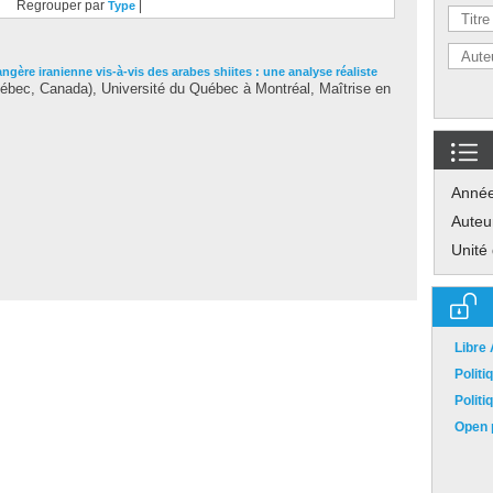
Regrouper par
|
Type
angère iranienne vis-à-vis des arabes shiites : une analyse réaliste
bec, Canada), Université du Québec à Montréal, Maîtrise en
Anné
Auteu
Unité
Libre
Polit
Polit
Open p