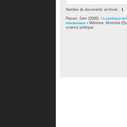
Nombre de documents archivés :
1
.
Razavi, Sam
(2009).
« La politique étr
Mémoire. Montréal (Qué
néoclassique »
science politique.