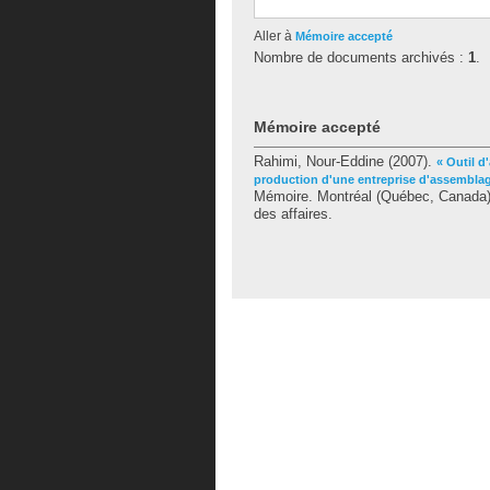
Aller à
Mémoire accepté
Nombre de documents archivés :
1
.
Mémoire accepté
Rahimi, Nour-Eddine
(2007).
« Outil d
production d'une entreprise d'assemblage
Mémoire. Montréal (Québec, Canada),
des affaires.