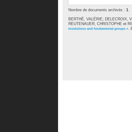
Nombre de documents archivés :
1
.
BERTHÉ, VALÉRIE
;
DELECROIX, 
REUTENAUER, CHRISTOPHE
et
R
.
involutions and fundamental groups »