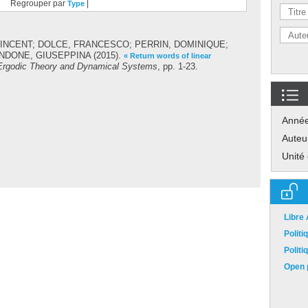
Regrouper par
|
Type
VINCENT
;
DOLCE, FRANCESCO
;
PERRIN, DOMINIQUE
;
INDONE, GIUSEPPINA
(2015).
« Return words of linear
Ergodic Theory and Dynamical Systems
, pp. 1-23.
Anné
Auteu
Unité
Libre
Polit
Polit
Open p