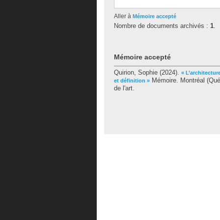
Aller à
Mémoire accepté
Nombre de documents archivés :
1
.
Mémoire accepté
Quirion, Sophie
(2024).
« L’architectu
Mémoire. Montréal (Québ
et définition »
de l'art.