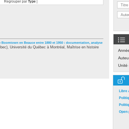
Regrouper par
Type
|
re Boomtown en Beauce entre 1880 et 1950 : documentation, analyse
ec), Université du Québec à Montréal, Maîtrise en histoire
Anné
Auteu
Unité
Libre
Polit
Polit
Open p