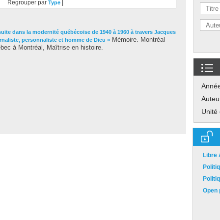
Regrouper par
|
Type
ésuite dans la modernité québécoise de 1940 à 1960 à travers Jacques
Mémoire. Montréal
urnaliste, personnaliste et homme de Dieu »
ec à Montréal, Maîtrise en histoire.
Anné
Auteu
Unité
Libre
Polit
Polit
Open p