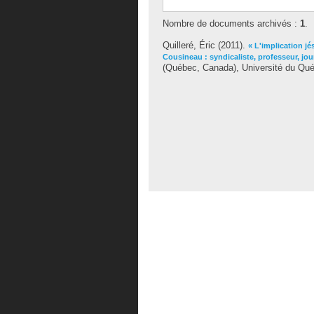
Nombre de documents archivés :
1
.
Quilleré, Éric
(2011).
« L'implication j
Cousineau : syndicaliste, professeur, jo
(Québec, Canada), Université du Québ