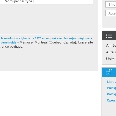
Regrouper par
Type
|
 la révolution afghane de 1978 en rapport avec les enjeux régionaux
Mémoire. Montréal (Québec, Canada), Université
uerre froide »
Anné
ience politique.
Auteu
Unité
Libre
Polit
Polit
Open p