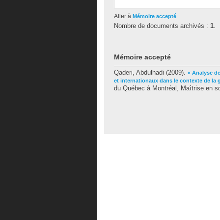
Aller à
Mémoire accepté
Nombre de documents archivés :
1
.
Mémoire accepté
Qaderi, Abdulhadi
(2009).
« Analyse de
et internationaux dans le contexte de la g
du Québec à Montréal, Maîtrise en sc