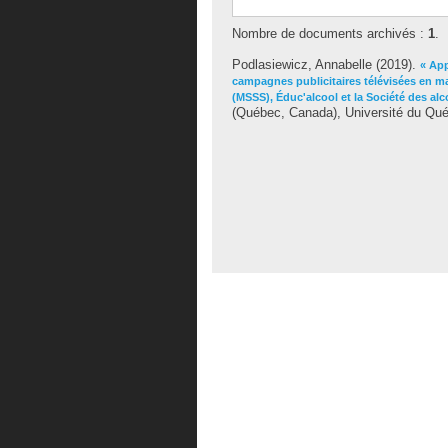
Nombre de documents archivés :
1
.
Podlasiewicz, Annabelle
(2019).
« App
campagnes publicitaires télévisées en ma
(MSSS), Éduc'alcool et la Société des al
(Québec, Canada), Université du Québ