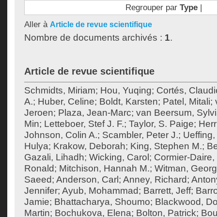
Regrouper par
Type
|
Aller à
Article de revue scientifique
Nombre de documents archivés :
1
.
Article de revue scientifique
Schmidts, Miriam
;
Hou, Yuqing
;
Cortés, Claudi
A.
;
Huber, Celine
;
Boldt, Karsten
;
Patel, Mitali
;
Jeroen
;
Plaza, Jean-Marc
;
van Beersum, Sylvi
Min
;
Letteboer, Stef J. F.
;
Taylor, S. Paige
;
Herr
Johnson, Colin A.
;
Scambler, Peter J.
;
Ueffing,
Hulya
;
Krakow, Deborah
;
King, Stephen M.
;
Be
Gazali, Lihadh
;
Wicking, Carol
;
Cormier-Daire, 
Ronald
;
Mitchison, Hannah M.
;
Witman, Georg
Saeed
;
Anderson, Carl
;
Anney, Richard
;
Anton
Jennifer
;
Ayub, Mohammad
;
Barrett, Jeff
;
Barr
Jamie
;
Bhattacharya, Shoumo
;
Blackwood, Do
Martin
;
Bochukova, Elena
;
Bolton, Patrick
;
Bou