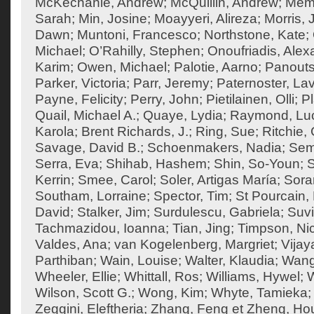
McKechanie, Andrew
;
McQuillin, Andrew
;
Mema
Sarah
;
Min, Josine
;
Moayyeri, Alireza
;
Morris,
Dawn
;
Muntoni, Francesco
;
Northstone, Kate
;
Michael
;
O’Rahilly, Stephen
;
Onoufriadis, Ale
Karim
;
Owen, Michael
;
Palotie, Aarno
;
Panouts
Parker, Victoria
;
Parr, Jeremy
;
Paternoster, Lav
Payne, Felicity
;
Perry, John
;
Pietilainen, Olli
;
Pl
Quail, Michael A.
;
Quaye, Lydia
;
Raymond, Lu
Karola
;
Brent Richards, J.
;
Ring, Sue
;
Ritchie
Savage, David B.
;
Schoenmakers, Nadia
;
Sem
Serra, Eva
;
Shihab, Hashem
;
Shin, So-Youn
;
S
Kerrin
;
Smee, Carol
;
Soler, Artigas María
;
Sora
Southam, Lorraine
;
Spector, Tim
;
St Pourcain,
David
;
Stalker, Jim
;
Surdulescu, Gabriela
;
Suvi
Tachmazidou, Ioanna
;
Tian, Jing
;
Timpson, Ni
Valdes, Ana
;
van Kogelenberg, Margriet
;
Vija
Parthiban
;
Wain, Louise
;
Walter, Klaudia
;
Wang
Wheeler, Ellie
;
Whittall, Ros
;
Williams, Hywel
;
W
Wilson, Scott G.
;
Wong, Kim
;
Whyte, Tamieka
Zeggini, Eleftheria
;
Zhang, Feng
et
Zheng, Ho