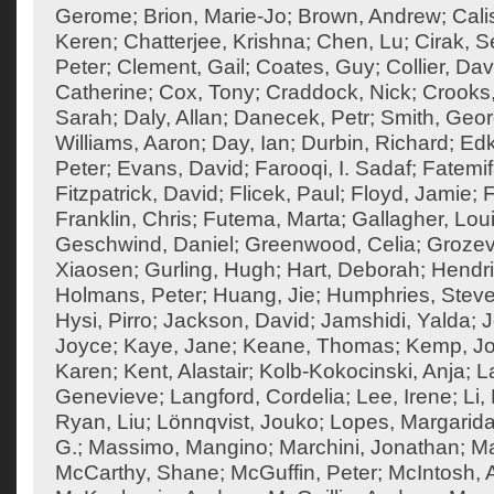
Gerome
;
Brion, Marie-Jo
;
Brown, Andrew
;
Cali
Keren
;
Chatterjee, Krishna
;
Chen, Lu
;
Cirak, S
Peter
;
Clement, Gail
;
Coates, Guy
;
Collier, Dav
Catherine
;
Cox, Tony
;
Craddock, Nick
;
Crooks
Sarah
;
Daly, Allan
;
Danecek, Petr
;
Smith, Geo
Williams, Aaron
;
Day, Ian
;
Durbin, Richard
;
Edk
Peter
;
Evans, David
;
Farooqi, I. Sadaf
;
Fatemif
Fitzpatrick, David
;
Flicek, Paul
;
Floyd, Jamie
;
F
Franklin, Chris
;
Futema, Marta
;
Gallagher, Lou
Geschwind, Daniel
;
Greenwood, Celia
;
Grozev
Xiaosen
;
Gurling, Hugh
;
Hart, Deborah
;
Hendri
Holmans, Peter
;
Huang, Jie
;
Humphries, Steve
Hysi, Pirro
;
Jackson, David
;
Jamshidi, Yalda
;
J
Joyce
;
Kaye, Jane
;
Keane, Thomas
;
Kemp, J
Karen
;
Kent, Alastair
;
Kolb-Kokocinski, Anja
;
L
Genevieve
;
Langford, Cordelia
;
Lee, Irene
;
Li,
Ryan, Liu
;
Lönnqvist, Jouko
;
Lopes, Margarid
G.
;
Massimo, Mangino
;
Marchini, Jonathan
;
Ma
McCarthy, Shane
;
McGuffin, Peter
;
McIntosh,