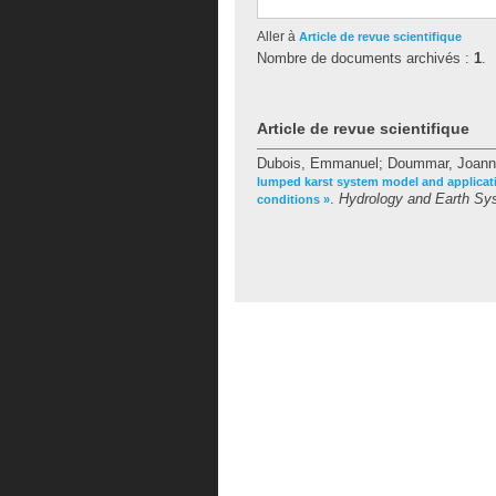
Aller à
Article de revue scientifique
Nombre de documents archivés :
1
.
Article de revue scientifique
Dubois, Emmanuel
;
Doummar, Joann
lumped karst system model and applicat
.
Hydrology and Earth Sy
conditions »