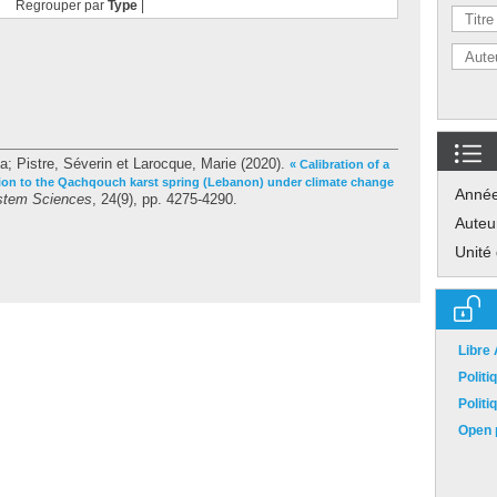
Regrouper par
Type
|
a
;
Pistre, Séverin
et
Larocque, Marie
(2020).
« Calibration of a
ion to the Qachqouch karst spring (Lebanon) under climate change
Anné
stem Sciences
, 24(9), pp. 4275-4290.
Auteu
Unité
Libre
Polit
Polit
Open p