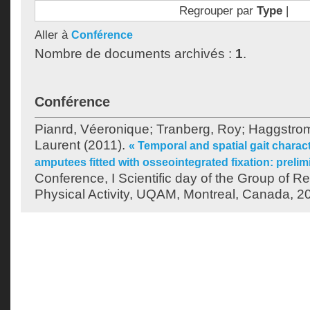
Regrouper par
Type
|
Aller à
Conférence
Nombre de documents archivés :
1
.
Conférence
Pianrd, Véeronique
;
Tranberg, Roy
;
Haggstro
Laurent
(2011).
« Temporal and spatial gait charact
amputees fitted with osseointegrated fixation: prelim
Conference, I Scientific day of the Group of 
Physical Activity, UQAM, Montreal, Canada, 2