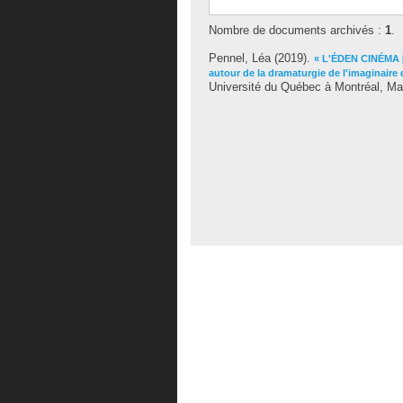
Nombre de documents archivés :
1
.
Pennel, Léa
(2019).
« L'ÉDEN CINÉMA [d
autour de la dramaturgie de l'imaginaire 
Université du Québec à Montréal, Maî