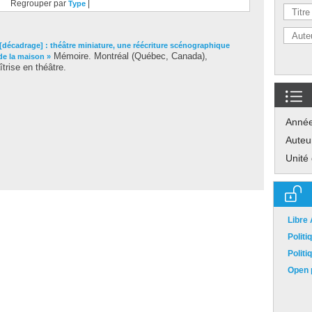
Regrouper par
|
Type
écadrage] : théâtre miniature, une réécriture scénographique
Mémoire. Montréal (Québec, Canada),
de la maison »
trise en théâtre.
Anné
Auteu
Unité
Libre
Polit
Polit
Open p