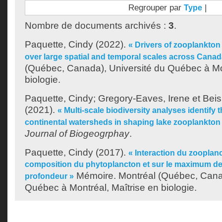
Regrouper par
|
Type
Nombre de documents archivés :
3
.
Paquette, Cindy
(2022).
« Drivers of zooplankton
over large spatial and temporal scales across Canad
(Québec, Canada), Université du Québec à Mo
biologie.
Paquette, Cindy
;
Gregory-Eaves, Irene
et
Beis
(2021).
« Multi-scale biodiversity analyses identify 
continental watersheds in shaping lake zooplankto
Journal of Biogeogrphay
.
Paquette, Cindy
(2017).
« Interaction du zooplan
composition du phytoplancton et sur le maximum de
Mémoire. Montréal (Québec, Canad
profondeur »
Québec à Montréal, Maîtrise en biologie.