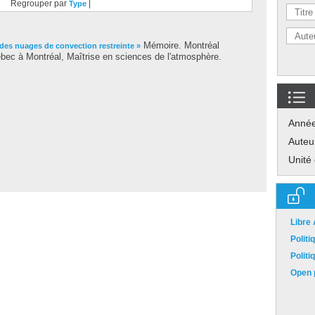
Regrouper par
|
Type
Mémoire. Montréal
des nuages de convection restreinte »
bec à Montréal, Maîtrise en sciences de l'atmosphère.
Anné
Auteu
Unité
Libre
Polit
Polit
Open p